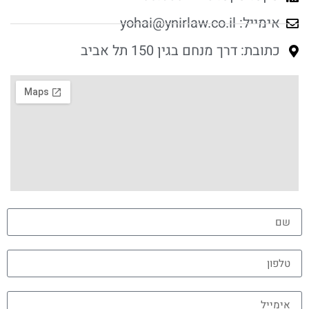
אימייל:
yohai@ynirlaw.co.il
כתובת: דרך מנחם בגין 150 תל אביב